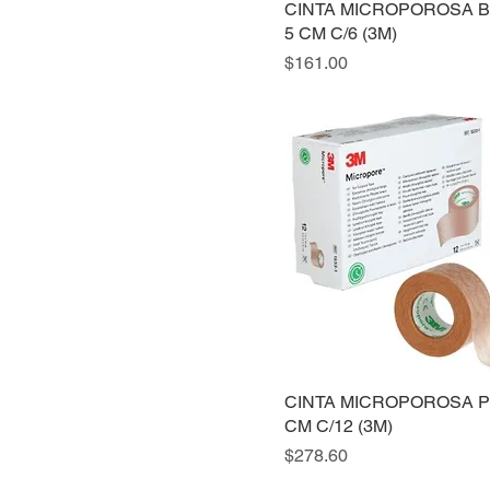
CINTA MICROPOROSA 
5 CM C/6 (3M)
Precio
$161.00
CINTA MICROPOROSA PI
CM C/12 (3M)
Precio
$278.60