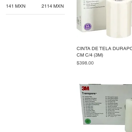
141 MXN
2114 MXN
CINTA DE TELA DURAPO
CM C/4 (3M)
Precio
$398.00