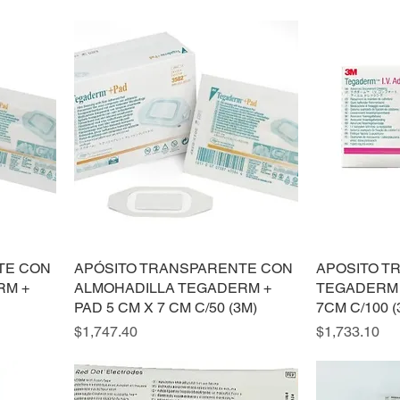
TE CON
APÓSITO TRANSPARENTE CON
APOSITO T
RM +
ALMOHADILLA TEGADERM +
TEGADERM 
PAD 5 CM X 7 CM C/50 (3M)
7CM C/100 (
Precio
Precio
$1,747.40
$1,733.10