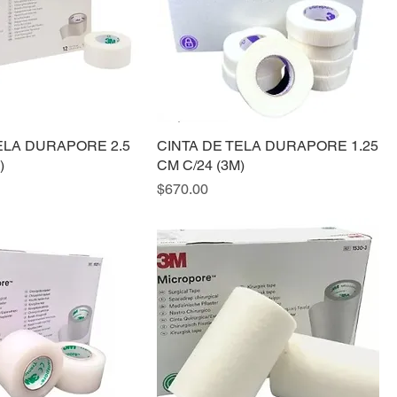
ELA DURAPORE 2.5
CINTA DE TELA DURAPORE 1.25
)
CM C/24 (3M)
Precio
$670.00