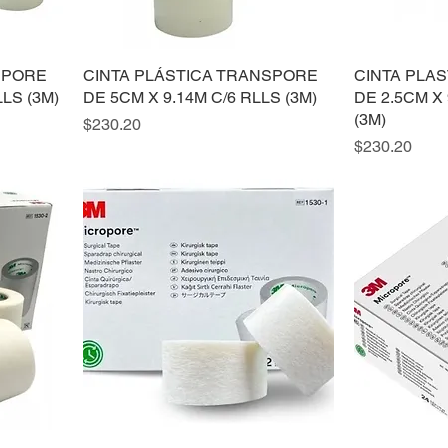
SPORE
CINTA PLÁSTICA TRANSPORE
CINTA PLA
LLS (3M)
DE 5CM X 9.14M C/6 RLLS (3M)
DE 2.5CM X 
(3M)
Precio
$230.20
Precio
$230.20