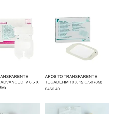
RANSPARENTE
APOSITO TRANSPARENTE
ADVANCED IV 6.5 X
TEGADERM 10 X 12 C/50 (3M)
3M)
Precio
$466.40