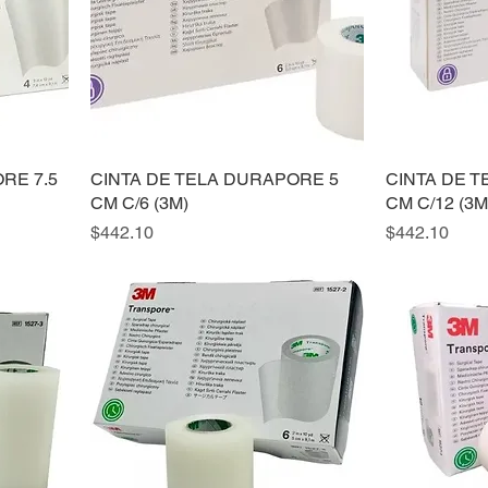
RE 7.5
CINTA DE TELA DURAPORE 5
CINTA DE T
CM C/6 (3M)
CM C/12 (3M
Precio
Precio
$442.10
$442.10