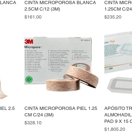
BLANCA
CINTA MICROPOROSA BLANCA
CINTA MIC
2.5CM C/12 (3M)
1.25CM C/24
Precio
Precio
$161.00
$235.20
EL 2.5
CINTA MICROPOROSA PIEL 1.25
APÓSITO T
CM C/24 (3M)
ALMOHADIL
PAD 9 X 15 C
Precio
$328.10
Precio
$1,805.20