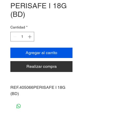
PERISAFE I 18G
(BD)
Cantidad
*
Agregar al carrito
Realizar compra
REF.405066PERISAFE I 18G
(BD)