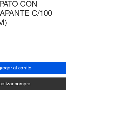
PATO CON
APANTE C/100
M)
regar al carrito
ealizar compra