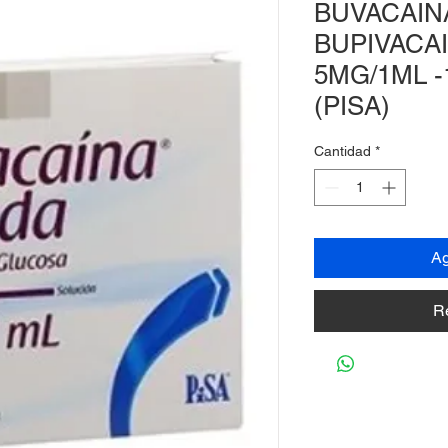
BUVACAIN
BUPIVACA
5MG/1ML -
(PISA)
Cantidad
*
Ag
R