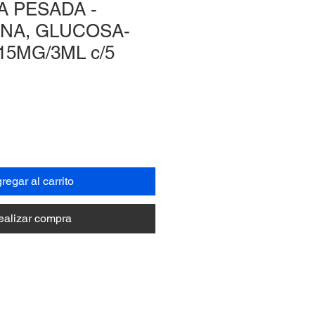
A PESADA -
INA, GLUCOSA-
15MG/3ML c/5
regar al carrito
ealizar compra